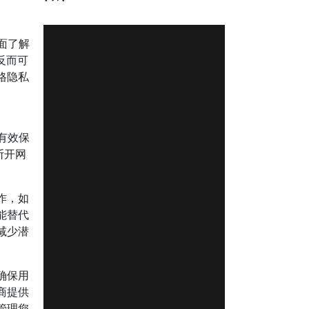
面了解
反而可
格隐私
有效保
断开网
作，如
能替代
减少潜
确保用
商提供
管理您