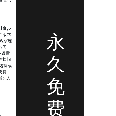
排查步
永
件版本
，观察连
的问
N设置
久
连接问
问题持续
支持，
免
解决方
费